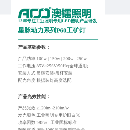
13年专注工业照明专用LED照明产品研发
星脉动力系列P60工矿灯
产品基础参数：
产品功率:100w | 150w | 200w | 250w
工作电压:85V~256V/50Hz(全球通用)
安装方式:吊链安装/吊杆安装
配光角度:根据装灯高度选配
产品光效性能：
产品光效:≥120lm~210lm/w
发光颜色:工业照明专用护眼白光
功率因数:≥95% | 工业国标标准
散热材质:国标1060超导热型铝合金