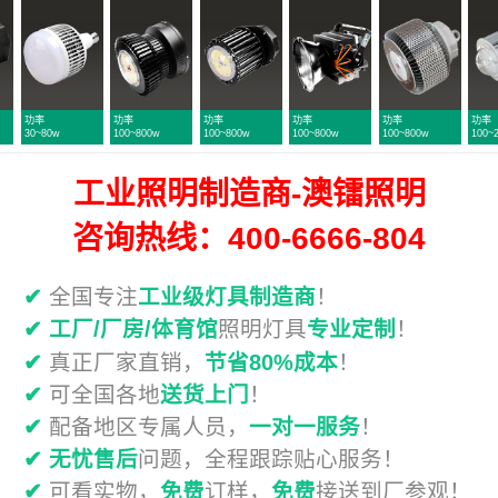
功率
功率
功率
功率
功率
功率
100~800w
100~800w
100~800w
100~800w
100~250w
50~300w
工业照明制造商-澳镭照明
咨询热线：400-6666-804
✔
全国专注
工业级灯具制造商
！
✔
工厂/厂房/体育馆
照明灯具
专业定制
！
✔
真正厂家直销，
节省80%成本
！
✔
可全国各地
送货上门
！
✔
配备地区专属人员，
一对一服务
！
✔
无忧售后
问题，全程跟踪贴心服务！
✔
可看实物，
免费
订样，
免费
接送到厂参观！