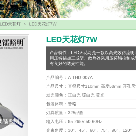
LED天花灯
LED天花灯7W
>
LED天花灯7W
产品特性：LED天花灯是一款以高光效仿流明
用压铸铝加工成型。散热器采用压铸铝拉制成
有良好的透光性能。
产品编号：
A-THD-007A
产品尺寸：
直径尺寸110mm 高度58mm 开孔尺
发光颜色：
正白光 暖白光 黄光
包装体积：
暂略
灯具质量：
325g/套
输入电压：
85-265V 50-60Hz
光束角度：
30°、45°、60°、75°、90°、120°