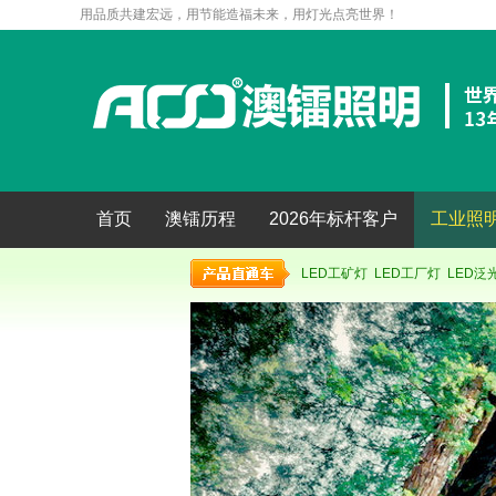
用品质共建宏远，用节能造福未来，用灯光点亮世界！
首页
澳镭历程
2026年标杆客户
工业照
LED工矿灯
LED工厂灯
LED泛