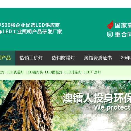
明产品
热销工矿灯
热销防爆灯
澳镭资质证书
26
光灯
LED轨道灯
LED路灯头
LED面板灯
LED球泡灯
LED厂房灯