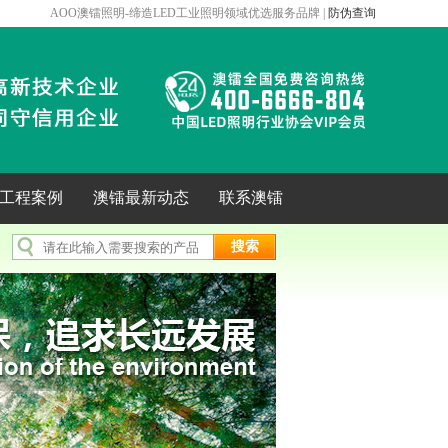
AOO澳镭照明-缔造LED工业照明领域优选服务品牌 |
防伪查询
年工程案例
澳镭最新动态
联系澳镭