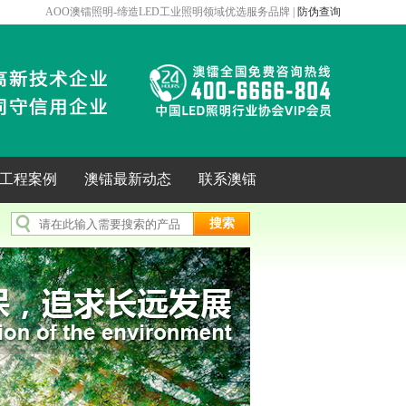
AOO澳镭照明-缔造LED工业照明领域优选服务品牌 |
防伪查询
年工程案例
澳镭最新动态
联系澳镭