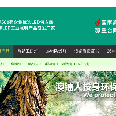
明产品
热销工矿灯
热销防爆灯
澳镭资质证书
26
光灯
LED轨道灯
LED路灯头
LED面板灯
LED球泡灯
LED厂房灯