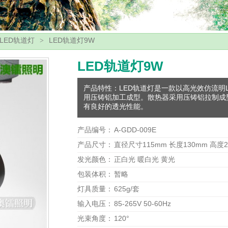
LED轨道灯
LED轨道灯9W
>
LED轨道灯9W
产品特性：LED轨道灯是一款以高光效仿流明
用压铸铝加工成型。散热器采用压铸铝拉制成
有良好的透光性能。
产品编号：
A-GDD-009E
产品尺寸：
直径尺寸115mm 长度130mm 高度2
发光颜色：
正白光 暖白光 黄光
包装体积：
暂略
灯具质量：
625g/套
输入电压：
85-265V 50-60Hz
光束角度：
120°