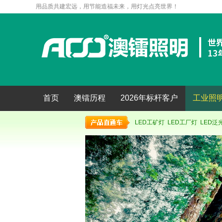
用品质共建宏远，用节能造福未来，用灯光点亮世界！
首页
澳镭历程
2026年标杆客户
工业照
LED工矿灯
LED工厂灯
LED泛