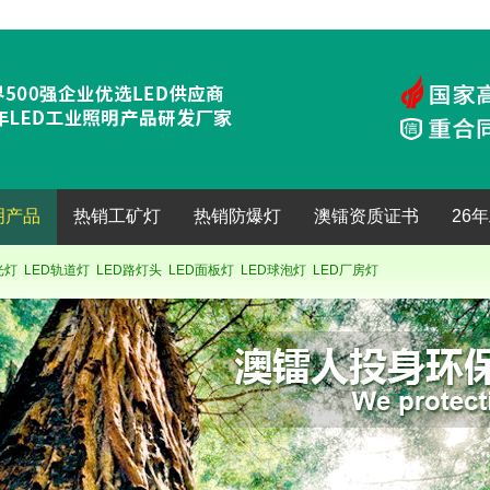
明产品
热销工矿灯
热销防爆灯
澳镭资质证书
26
光灯
LED轨道灯
LED路灯头
LED面板灯
LED球泡灯
LED厂房灯