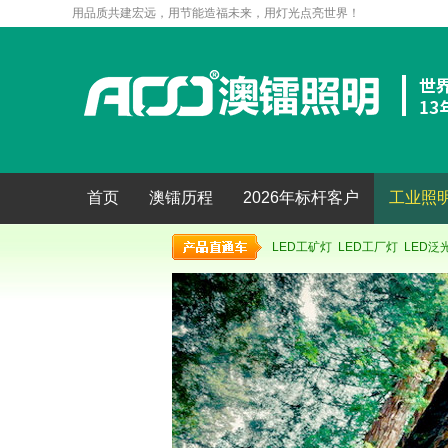
用品质共建宏远，用节能造福未来，用灯光点亮世界！
首页
澳镭历程
2026年标杆客户
工业照
LED工矿灯
LED工厂灯
LED泛