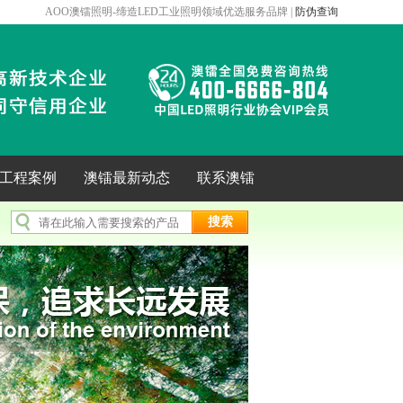
AOO澳镭照明-缔造LED工业照明领域优选服务品牌 |
防伪查询
年工程案例
澳镭最新动态
联系澳镭