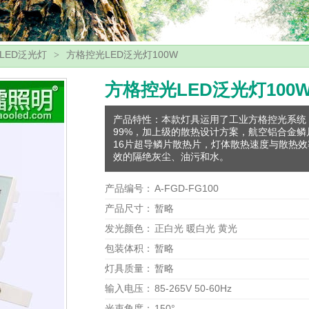
LED泛光灯
方格控光LED泛光灯100W
>
方格控光LED泛光灯100
产品特性：本款灯具运用了工业方格控光系统
99%，加上级的散热设计方案，航空铝合金鳞
16片超导鳞片散热片，灯体散热速度与散热效率
效的隔绝灰尘、油污和水。
产品编号：
A-FGD-FG100
产品尺寸：
暂略
发光颜色：
正白光 暖白光 黄光
包装体积：
暂略
灯具质量：
暂略
输入电压：
85-265V 50-60Hz
光束角度：
150°